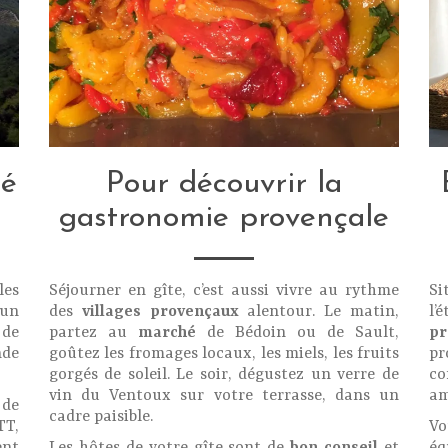
té
Pour découvrir la
gastronomie provençale
les
Séjourner en gîte, c’est aussi vivre au rythme
Si
 un
des
villages provençaux
alentour. Le matin,
l’
 de
partez au
marché
de Bédoin ou de Sault,
p
nde
goûtez les fromages locaux, les miels, les fruits
p
gorgés de soleil. Le soir, dégustez un verre de
co
vin du Ventoux sur votre terrasse, dans un
am
 de
cadre paisible.
T,
Vo