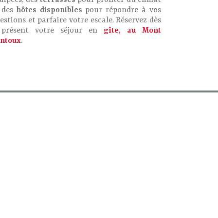
uipées, des
terrasses
pour profiter du climat
 des
hôtes disponibles
pour répondre à vos
estions et parfaire votre escale. Réservez dès
présent votre séjour en
gîte, au Mont
ntoux
.