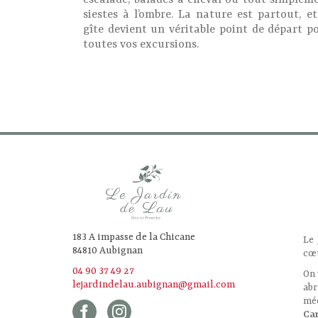
escalade, balades à cheval ou tout simplem
siestes à l’ombre. La nature est partout, et
gîte devient un véritable point de départ p
toutes vos excursions.
183 A impasse de la Chicane
Le 
84810 Aubignan
cœ
04 90 37 49 27
On 
lejardindelau.aubignan@gmail.com
ab
mé
Ca