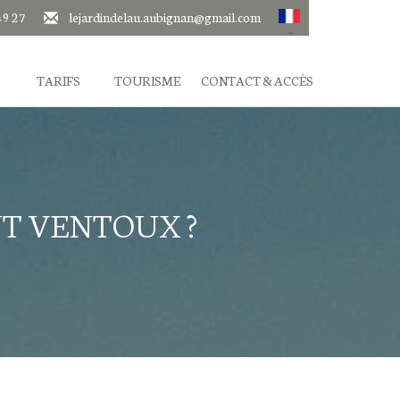
49 27
lejardindelau.aubignan@gmail.com
TARIFS
TOURISME
CONTACT & ACCÈS
T VENTOUX ?