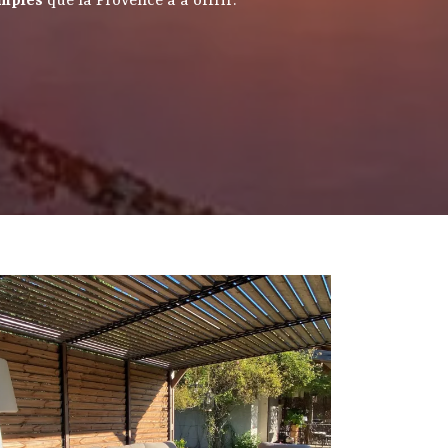
imples
que la Provence a à offrir.