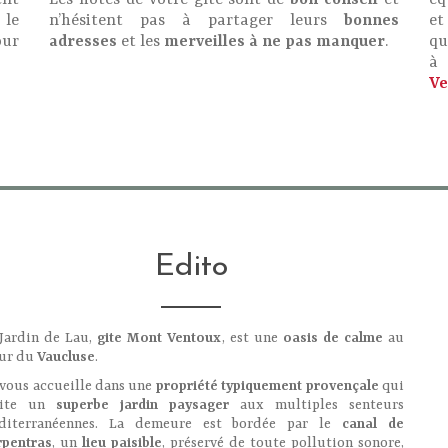
ent
Les hôtes de votre gîte sont de
bon conseil
et
éq
 le
n’hésitent pas à partager leurs
bonnes
et
our
adresses
et les
merveilles à ne pas manquer
.
qu
à 
Ve
Edito
Jardin de Lau,
gite Mont Ventoux
, est une
oasis de calme
au
ur du
Vaucluse
.
vous accueille dans une
propriété typiquement provençale
qui
rite un
superbe jardin paysager
aux multiples senteurs
diterranéennes. La demeure est bordée par le
canal de
rpentras
, un
lieu paisible
, préservé de toute pollution sonore,